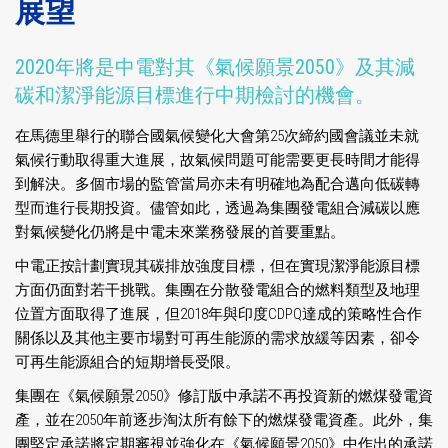
展望
2020年將是中電對其《氣候願景2050》及其減
碳和潔淨能源目標進行中期檢討的機會。
在馬德里舉行的聯合國氣候變化大會第25次締約國會議並未就
氣候行動取得重大進展，故氣候問題可能需要更長時間才能得
到解決。多個市場的監管當局亦未有明確地為配合邁向低碳轉
型而進行長期投資。儘管如此，透過為集團發電組合減碳以應
對氣候變化仍將是中電未來業務發展的首要重點。
中電正按計劃實現其碳排放強度目標，但在實現潔淨能源目標
方面仍面對若干挑戰。集團在分散發電組合的燃料類型及地理
位置方面取得了進展，但2018年與印度CDPQ達成的策略性合作
關係以及其他主要市場對可再生能源的需求放緩等因素，卻令
可再生能源組合的短期增長受限。
集團在《氣候願景2050》修訂版中承諾不再投資新的燃煤發電資
產，並在2050年前逐步淘汰所有餘下的燃煤發電資產。此外，集
團堅定承諾將定期審視並強化在《氣候願景2050》中作出的承諾