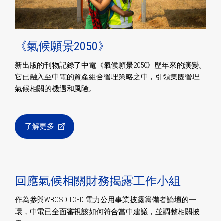
《氣候願景2050》
新出版的刊物記錄了中電《氣候願景2050》歷年來的演變。
它已融入至中電的資產組合管理策略之中，引領集團管理
氣候相關的機遇和風險。
了解更多
回應氣候相關財務揭露工作小組
作為參與WBCSD TCFD 電力公用事業披露籌備者論壇的一
環，中電已全面審視該如何符合當中建議，並調整相關披