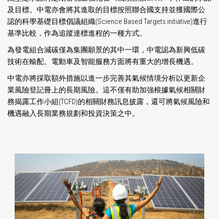
及目標。中電亦會將其進取的目標按照聯合國支持並獲國際公
認的科學基礎目標倡議組織(Science Based Targets initiative)進行
基準比較，作為追蹤達標進程的一種方式。
為發電組合減碳僅為集團願景的其中一環，中電認為新興低碳
技術在輸配、電動車及智能服務方面將有重大的增長機遇。
中電亦將採取額外措施以進一步完善其氣候情境分析以更新企
業風險登記冊上的長期風險。這不僅有助加強根據氣候相關財
務揭露工作小組(TCFD)的相關財務訊息披露，還可將氣候風險和
機遇融入長期業務規劃和投資決策之中。