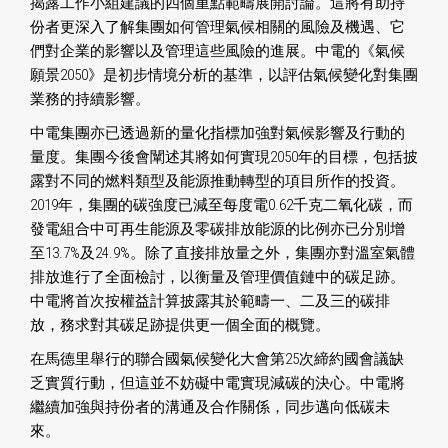
揭露工作小組建議的四個重點範疇展開討論。這將有助持
份者更深入了解集團如何管理氣候相關的風險及機遇、它
們對企業的影響以及管理這些風險的進展。中電的《氣候
願景2050》是初步情境分析的基準，以評估氣候變化對集團
業務的持續影響。
中電集團亦已透過新的量化指標加強對氣候影響及行動的
量度。集團今後會闡述其將如何實現2050年的目標，包括披
露對不同的燃料類型及能源推動轉型的項目所作的投資。
2019年，集團的碳強度已減至每度電0.62千克二氧化碳，而
發電組合中可再生能源及零碳排放能源的比例亦已分別增
至13.7%及24.9%。除了直接排放量之外，集團亦對溫室氣體
排放進行了全面檢討，以衡量及管理價值鏈中的碳足跡。
中電將首次按權益計算披露其於範疇一、二及三的碳排
放，務求對其碳足跡提供更一個全面的概覽。
在馬德里舉行的聯合國氣候變化大會第25次締約國會議缺
乏實質行動，但這並不妨礙中電實現減碳的決心。中電將
繼續加強與持份者的溝通及合作關係，同步邁向低碳未
來。