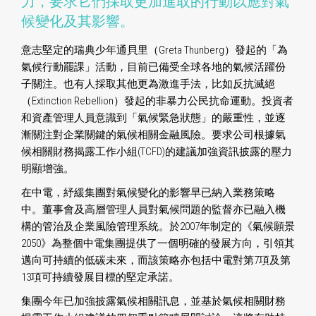
力，要求它們採取更加進取的行動以應對氣
候變化及其影響。
意志堅定的瑞典少年通貝里（Greta Thunberg）發起的「為
氣候行動罷課」活動，目前已備受全球各地的氣候活躍份
子關注。也有人採取其他更為激進手法，比如反抗滅絕
（Extinction Rebellion）發起的非暴力公民抗命運動。投資者
和資產管理人員意識到「氣候緊急狀態」的嚴重性，並逐
漸關注對企業關鍵的氣候相關金融風險。要求公司根據氣
候相關財務揭露工作小組(TCFD)的建議加強資訊披露的壓力
明顯增強。
在中電，紓緩集團對氣候變化的影響早已納入業務策略
中。董事會及高層管理人員對氣候問題的監督亦已融入機
構的管治及企業風險管理系統。於2007年制定的《氣候願景
2050》為整個中電集團提供了一個明確的發展方向，引領其
邁向可持續的低碳未來，而該策略亦包括中電對第7項及第
13項可持續發展目標的堅定承諾。
集團今年已加強披露氣候相關訊息，並基於氣候相關財務