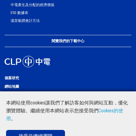
中電產生及分配的經濟價值
ESG 數據表
溫室氣體會計方法
閱覽我們的下載中心
個案研究
網站地圖
中電集團網頁
本網站使用cookies讓我們了解訪客如何與網站互動，優化
私隱
瀏覽體驗。繼續使用本網站表示您接受我們
Cookies的使
意見表
用
。
聯絡我們
LinkedIn