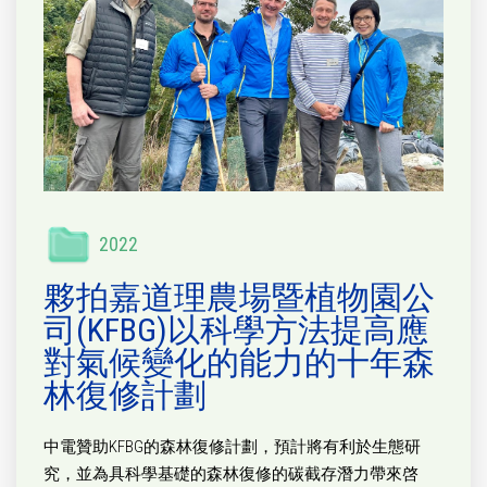
2022
夥拍嘉道理農場暨植物園公
司(KFBG)以科學方法提高應
對氣候變化的能力的十年森
林復修計劃
中電贊助KFBG的森林復修計劃，預計將有利於生態研
究，並為具科學基礎的森林復修的碳截存潛力帶來啓