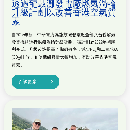
透過龍鼓灘發電廠燃氣渦輪
升級計劃以改善香港空氣質
素
自2015年起，中華電力為龍鼓灘發電廠全部八台舊燃氣
發電機組進行燃氣渦輪升級計劃。該計劃於2022年初順
利完成。升級改造提高了機組效率，減少NO
和二氧化碳
x
(CO
)排放，並使機組容量大幅增加，有助改善香港空氣
2
質素。
了解更多