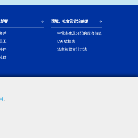
會影響
環境、社會及管治數據
客戶
中電產生及分配的經濟價值
員工
ESG 數據表
夥伴
溫室氣體會計方法
社群
使用
。
© 2022 CLP Holdings Limited 中電控股有限公司