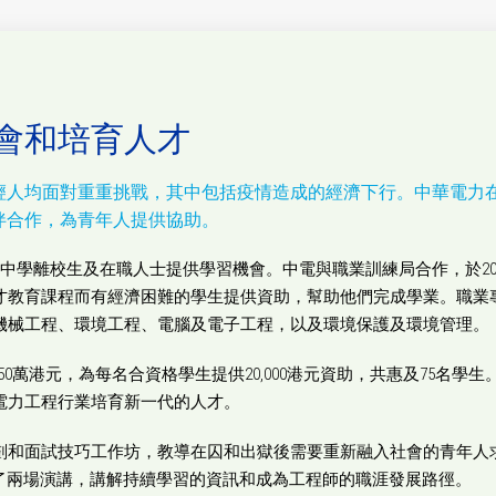
會和培育人才
輕人均面對重重挑戰，其中包括疫情造成的經濟下行。中華電力
伴合作，為青年人提供協助。
一直為中學離校生及在職人士提供學習機會。中電與職業訓練局合作，於2
才教育課程而有經濟困難的學生提供資助，幫助他們完成學業。職業
機械工程、環境工程、電腦及電子工程，以及環境保護及環境管理。
150萬港元，為每名合資格學生提供20,000港元資助，共惠及75名
電力工程行業培育新一代的人才。
和面試技巧工作坊，教導在囚和出獄後需要重新融入社會的青年人求職
辦了兩場演講，講解持續學習的資訊和成為工程師的職涯發展路徑。