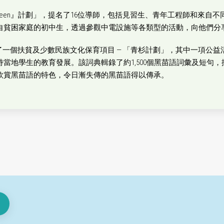
een』計劃」，提名了16位導師，包括見習生、青年工程師和來自
自貧困家庭的初中生，透過參觀中電設施等各類型的活動，向他們分
展了一個扶貧及少數民族文化保育項目 — 「青杉計劃」，其中一項公
當地學生的教育發展。該詞典輯錄了約1,500個黑苗語詞彙及短句
欣賞黑苗語的特色，令日漸失傳的黑苗語得以傳承。