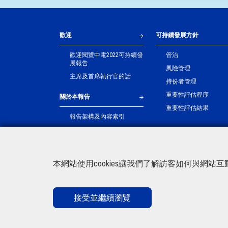
歡迎
可持續發展方針
歡迎閱覽中電2022可持續發
管治
展報告
風險管理
主席及首席執行官的話
持份者管理
重要性評估程序
關於本報告
重要性評估結果
報告架構及內容索引
報告範圍及數據核實
本網站使用cookies讓我們了解訪客如何與網
接受並繼續瀏覽
個案研究
網站地圖