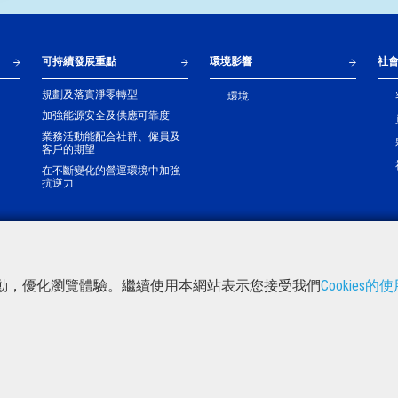
可持續發展重點
環境影響
社
規劃及落實淨零轉型
環境
加強能源安全及供應可靠度
業務活動能配合社群、僱員及
客戶的期望
在不斷變化的營運環境中加強
抗逆力
站互動，優化瀏覽體驗。繼續使用本網站表示您接受我們
Cookies的
閱覽我們的下載中心
中電集團網頁
私隱
意見表
聯絡我們
LinkedIn