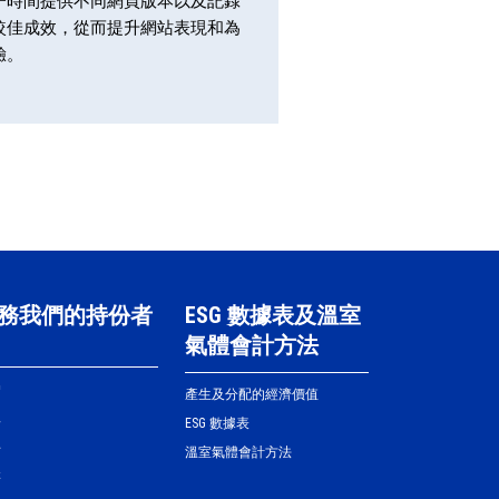
一時間提供不同網頁版本以及記錄
較佳成效，從而提升網站表現和為
驗。
務我們的持份者
ESG 數據表及溫室
氣體會計方法
戶
產生及分配的經濟價值
工
ESG 數據表
伴
溫室氣體會計方法
群