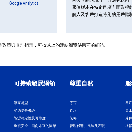
夠優化網站設計，方法包括同
Google Analytics
哪個版本在特定目標方面取得
個人及客戶打造特別的用戶體
料收集政策與取消指示，可按以上的連結瀏覽供應商的網站。
可持續發展綱領
尊重自然
服
淨零轉型
序言
客
能源增長機遇
管治
員
能源穩定性及可靠度
策略
夥
重視安全、面向未來的團隊
管理影響、風險及表現
社