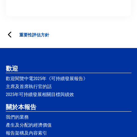
角色。
作出更強承諾。由於能源轉型刺激關
變化引致的極端天氣事件愈發頻繁，
便利性及客戶互動，例如成本控制及
雜。
能源解決方案。建立信任並提供以可
意度和挽留人才。
鍵礦物需求，並對物種棲息地構成壓
亦對能源行業的營運和財務表現造成
追蹤環境影響為重點的個人化能源解
負擔性、可持續性和可靠性為重點而
詳情請參閱《年報》：
力，企業正採用循環設計來生產潔淨
影響。
決方案。
定制的解決方案，將減低消費者對
詳情請參閱《年報》：
詳情請參閱《年報》：
詳情請參閱《可持續發展報告》：
能源產品，尤其注重其耐用性、可重
「漂綠」投訴的關注。
詳情請參閱《年報》：
詳情請參閱《年報》：
重要性評估方針
用性、可修復性及可回收性。
詳情請參閱《可持續發展報告》：
詳情請參閱《年報》：
歡迎
詳情請參閱《年報》：
詳情請參閱《年報》：
詳情請參閱《年報》：
歡迎閱覽中電2025年《可持續發展報告》
詳情請參閱《年報》：
主席及首席執行官的話
詳情請參閱《可持續發展報告》：
詳情請參閱《年報》：
2025年可持續發展相關目標與績效
關於本報告
詳情請參閱《可持續發展報告》：
詳情請參閱《年報》：
我們的業務
詳情請參閱《可持續發展報告》：
產生及分配的經濟價值
報告架構及內容索引