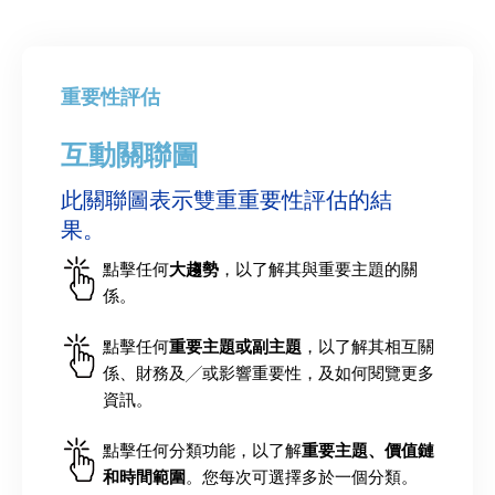
重要性評估
互動關聯圖
此關聯圖表示雙重重要性評估的結
能源系統正趨向分佈式經營，不僅重
物種和棲息地加速消失，不僅威脅生
為配合經濟發展和人口增長的需要，
能源行業極需從最大的排放來源，轉
人工智能（AI）的發展推動各產業的科
地緣政治緊張局勢加劇，可能會使電
隨著人口結構轉變，全球能源需求上
隨著網絡攻擊更趨精密，客戶資料洩
勞工持續短缺和人工智能崛起，凸顯
果。
塑了經濟格局，更推動能源普及化。
產力，更加劇社會挑戰，增加營運風
城市、交通系統和各種產業正日趨電
型為全球實現淨零排放的領導者，以
技進步。公用事業方面，人工智能優
力公司更難獲得發電科技。面對結構
升，社會期望亦相應改變。在中國和
漏經常成為頭條新聞。由於數碼漏洞
能源行業所需要的勞工隊伍正在不斷
點擊任何
大趨勢
，以了解其與重要主題的關
驅使這些轉變的主要因素包括先進科
險。超過一半的全球本地生產總值高
氣化，預計電力需求將因而上升。隨
帶動史無前例的轉型相關投資。到
化了配電技術，提高電網性能，並推
性赤字，40年來的新自由主義勢力日
印度，人口增長、城市化、龐大中產
不斷擴大，公用事業（尤其是智能電
萎縮。要配合人工智能的發展，企業
係。
技、虛擬電廠（VPP）和位置定價。消
度依賴自然及其提供的生態系統服
著經濟更加發達，電力在多方面的新
2030年，全球在潔淨能源上的投資需
動智能能源基建的發展，以應對轉型
漸式微，取而代之的是更多的政府干
階級的崛起等預期因素，使當地的能
網）面臨更高的風險。為保護客戶資
需要再培訓員工技能，以填補技能缺
費者正尋求在能源使用方面有更多的
務。為方便獲得冷卻用水，許多電廠
用途亦應運而生，如電動車、熱泵、
要增加兩倍至每年4萬億美元。雖然全
挑戰和不斷增長的能源需求。然而，
預，並對工商企業產生重大影響。保
源密集型消費模式越來越接近西方國
料，避免資料洩漏，當局已實施更為
口並提高生產力。此外，年輕員工對
點擊任何
重要主題或副主題
，以了解其相互關
控制，刺激了市場對分佈式能源解決
坐落海傍，因此面對自然生態損秏和
人工智能技術等。為了滿足不斷增長
球可再生能源發電容量持續增長，但
大型的石油和天然氣公司及科技巨頭
護主義抬頭，亦凸顯公用事業需要分
家。生活成本令人對能源公平更感關
嚴格的資料私隱法規，局限了公用事
工作目標和意義的期望，亦使招聘和
係、財務及╱或影響重要性，及如何閱覽更多
方案的需求，消費者亦傾向於選擇價
氣候變化的疊加影響所帶來的風險。
的發電需求，電網必須進行升級和擴
發電容量主要仍然集中在中國。由於
均為新進企業，日後可能會利用本身
散供應鏈，同時善用當地或區域的創
注，亦使公用事業和政府更難確保人
業利用客戶資料進行產品和服務創新
挽留人才變得更複雜。企業要營造多
資訊。
格較合理且更個人化的能源系統服
為應對生物多樣性的損失，投資者要
展工程，否則難以實現可再生能源高
投資者對氣候相關資訊的需求不斷提
的強大財力和技術專長，對能源的生
新成果。全球在俄羅斯和中東發生的
人可獲得價格合理的潔淨能源，因而
的能力。各國政府正加強網絡營運能
元共融、公平公正的工作環境，制定
務。傳統公用事業公司必須創新求
求企業按既定標準評估和報告自然風
速增長所帶來的裨益，當中需要龐大
高，國際市場上的企業面對日益嚴謹
產、輸送和消耗方式進行革新。數碼
衝突令能源市場更不穩定，使採購可
面對更大壓力。消費者的期望亦在不
力，力圖防止資料盜竊或關鍵基建運
彈性的工作安排，以及提供能滿足個
點擊任何分類功能，以了解
重要主題、價值鏈
和時間範圍
。您每次可選擇多於一個分類。
變、運用新科技，並重新定義自身的
險，並對保護生物多樣性和生態系統
投資和數碼解決方案的支持。
的披露責任。除了轉型進程外，氣候
科技使消費者希望獲得以客戶服務、
靠且價格合理的化石燃料變得更複
斷轉變，更傾向於個性化和可持續的
作中斷。
人目標的工作，才可望提高員工的滿